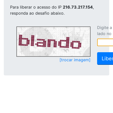
Para liberar o acesso
do IP
216.73.217.154
,
responda ao desafio abaixo.
Digite 
lado no
[trocar imagem]